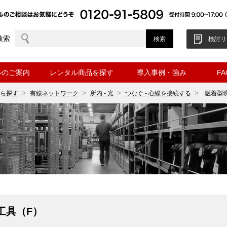
検索
検討リ
ルのご案内
レンタル商品を探す
導入事例・強み
F
ら探す
有線ネットワーク
所内 - 光
つなぐ - 心線を接続する
融着型
工具（F）