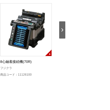
8心融着接続機(70R)
ドロップ対応単心融着接続機
(12S)
フジクラ
フジクラ
商品コード：11126100
商品コード：11125600