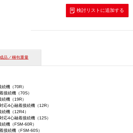
型
現
検討リストに追加する
地
組
立
コ
ネ
ク
タ
成品／梱包重量
用
工
具
（F）
個
接続機（70R）
着接続機（70S）
接続機（19R）
対応4心融着接続機（12R）
接続機（12R4）
対応4心融着接続機（12S）
続機（FSM-60R）
着接続機（FSM-60S）