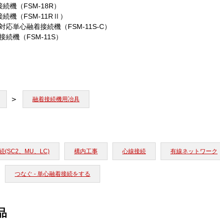
続機（FSM-18R）
続機（FSM-11RⅡ）
対応単心融着接続機（FSM-11S-C）
続機（FSM-11S）
融着接続機用冶具
(SC2、MU、LC)
構内工事
心線接続
有線ネットワーク
つなぐ - 単心融着接続をする
品