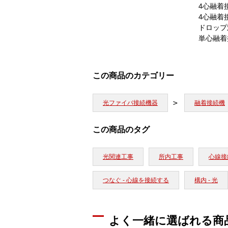
4心融着接
4心融着接
ドロップ
単心融着接
この商品のカテゴリー
光ファイバ接続機器
融着接続機
この商品のタグ
光関連工事
所内工事
心線接続
つなぐ - 心線を接続する
構内 - 光
よく一緒に選ばれる商