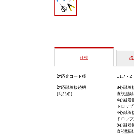
仕様
構
対応光コード径
φ1.7・2
対応融着接続機
8心融着
(商品名)
直視型融
4心融着
ドロップ
4心融着
ドロップ
8心融着接
直視型融