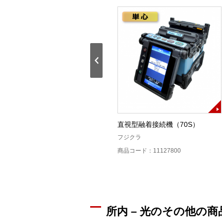
ドロップ対応4心融着接続機
直視型融着接続機（70S）
(12R)
フジクラ
フジクラ
商品コード：11127800
商品コード：11125500
所内 – 光のその他の商