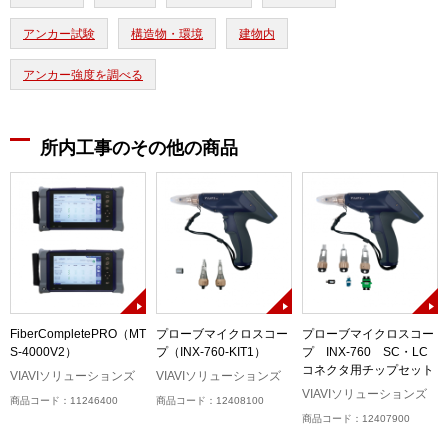
アンカー試験
構造物・環境
建物内
アンカー強度を調べる
所内工事のその他の商品
ネ
FiberCompletePRO（MT
プローブマイクロスコー
プローブマイクロスコー
S-4000V2）
プ（INX-760-KIT1）
プ INX-760 SC・LC
コネクタ用チップセット
VIAVIソリューションズ
VIAVIソリューションズ
VIAVIソリューションズ
商品コード：11246400
商品コード：12408100
商品コード：12407900