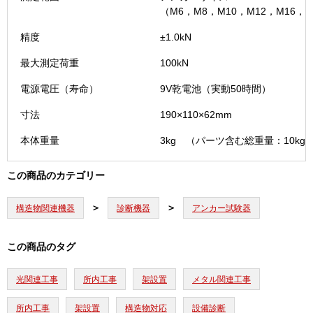
（M6，M8，M10，M12，M16，M
精度
±1.0kN
最大測定荷重
100kN
電源電圧（寿命）
9V乾電池（実動50時間）
寸法
190×110×62mm
本体重量
3kg （パーツ含む総重量：10kg
この商品のカテゴリー
構造物関連機器
診断機器
アンカー試験器
この商品のタグ
光関連工事
所内工事
架設置
メタル関連工事
所内工事
架設置
構造物対応
設備診断