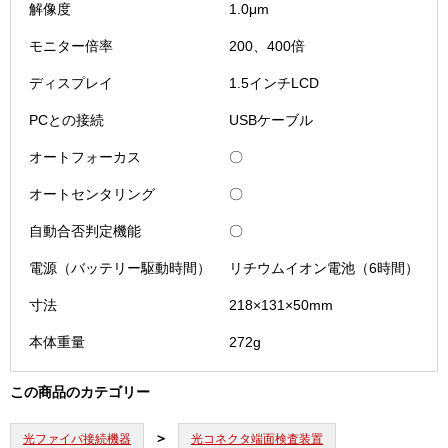
解像度
1.0μm
モニター倍率
200、400倍
ディスプレイ
1.5インチLCD
PCとの接続
USBケーブル
オートフォーカス
〇
オートセンタリング
〇
自動合否判定機能
〇
電源（バッテリー駆動時間）
リチウムイオン電池（6時間）
寸法
218×131×50mm
本体重量
272g
この商品のカテゴリー
光ファイバ接続機器
光コネクタ端面検査装置