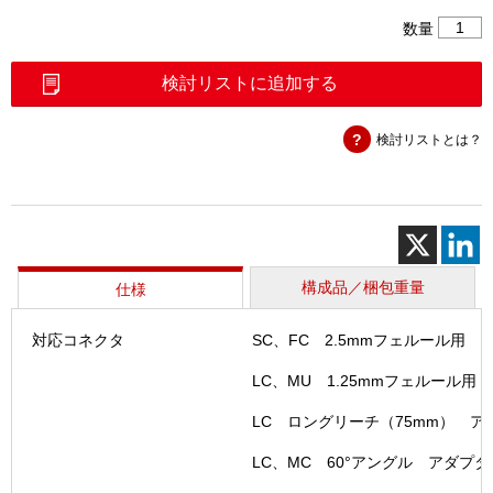
光
数量
コ
ネ
検討リストに追加する
ク
タ
検討リストとは？
端
面
検
査
装
置
（Fiber
構成品／梱包重量
仕様
個
対応コネクタ
SC、FC 2.5mmフェルール用
LC、MU 1.25mmフェルール用
LC ロングリーチ（75mm） ア
LC、MC 60°アングル アダプタ