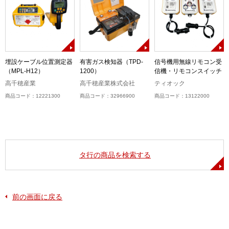
ル
埋設ケーブル位置測定器
有害ガス検知器（TPD-
信号機用無線リモコン受
（MPL-H12）
1200）
信機・リモコンスイッチ
高千穂産業
高千穂産業株式会社
ティオック
商品コード：12221300
商品コード：32966900
商品コード：13122000
タ行の商品を検索する
前の画面に戻る