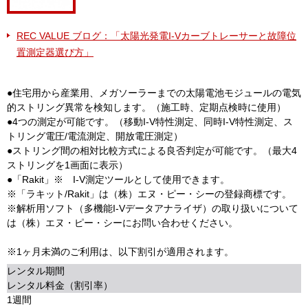
REC VALUE ブログ：「太陽光発電I-Vカーブトレーサーと故障位
置測定器選び方」
●住宅用から産業用、メガソーラーまでの太陽電池モジュールの電気
的ストリング異常を検知します。（施工時、定期点検時に使用）
●4つの測定が可能です。（移動I-V特性測定、同時I-V特性測定、ス
トリング電圧/電流測定、開放電圧測定）
●ストリング間の相対比較方式による良否判定が可能です。（最大4
ストリングを1画面に表示）
●「Rakit」※ I-V測定ツールとして使用できます。
※「ラキット/Rakit」は（株）エヌ・ピー・シーの登録商標です。
※解析用ソフト（多機能I-Vデータアナライザ）の取り扱いについて
は（株）エヌ・ピー・シーにお問い合わせください。
※1ヶ月未満のご利用は、以下割引が適用されます。
レンタル期間
レンタル料金（割引率）
1週間