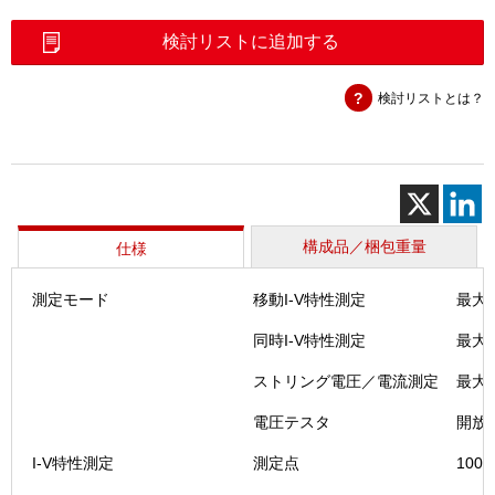
ト
リ
検討リストに追加する
ン
グ
検討リストとは？
ト
レ
ー
サ
（SPST
A1）
個
構成品／梱包重量
仕様
測定モード
移動I-V特性測定
最大
同時I-V特性測定
最大
ストリング電圧／電流測定
最大
電圧テスタ
開放
I-V特性測定
測定点
10