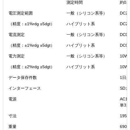
測定時間
約0
電圧測定範囲
一般（シリコン系等）
DC2
（精度：±1%rdg ±5dgt）
ハイブリット系
DC2
電流測定
一般（シリコン系等）
DC0
（精度：±1%rdg ±5dgt）
ハイブリット系
DC0
電力測定
一般（シリコン系等）
10W
（精度：±2%rdg ±5dgt）
ハイブリット系
10W
データ保存件数
1日最
インターフェース
SD
電源
AC10
単3
寸法
195×
重量
69