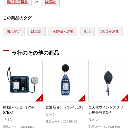
環境測定機器
騒音計
この商品のタグ
環境測定
騒音計
構造物・環境
地上
騒音を測る
ラ行のその他の商品
ー
振動レベル計（VM-
普通騒音計（NL-43EX）
全天候ウインドスクリー
57EX）
ン屋外設置OP
リオン
リオン
リオン
商品コード：32935400
商品コード：32914800
商品コード：32935600