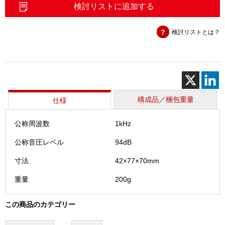
校
検討リストに追加する
正
器
検討リストとは？
（NC-
75）
個
構成品／梱包重量
仕様
公称周波数
1kHz
公称音圧レベル
94dB
寸法
42×77×70mm
重量
200g
この商品のカテゴリー