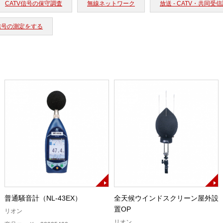
CATV信号の保守調査
無線ネットワーク
放送 - CATV・共同受
信号の測定をする
普通騒音計（NL-43EX）
全天候ウインドスクリーン屋外設
置OP
リオン
リオン