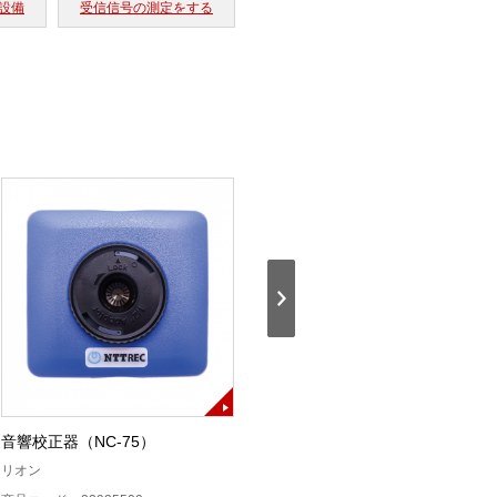
信設備
受信信号の測定をする
音響校正器（NC-75）
LF965シグナルレベルメータ
リオン
リーダ電子株式会社