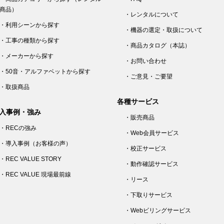
商品）
・レンタルについて
・利用シーンから探す
・機器の選定・取扱について
・工事の種類から探す
・商品カタログ（本誌）
・メーカーから探す
・お問い合わせ
・50音・アルファベットから探す
・ご意見・ご要望
・取扱商品
各種サービス
入事例・強み
・販売商品
・RECの強み
・Web会員サービス
・導入事例（お客様の声）
・校正サービス
・REC VALUE STORY
・動作確認サービス
・REC VALUE 現場最前線
・リース
・下取りサービス
・Webビリングサービス