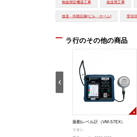
無線測定機器工事
放送用工事
放送 - 共聴設備(ビル・ホーム)
受信
ラ行のその他の商品
LF51シグナルレベルメータ
振動レベル計（VM-57EX）
(AC電源付き)
リオン
リーダー電子