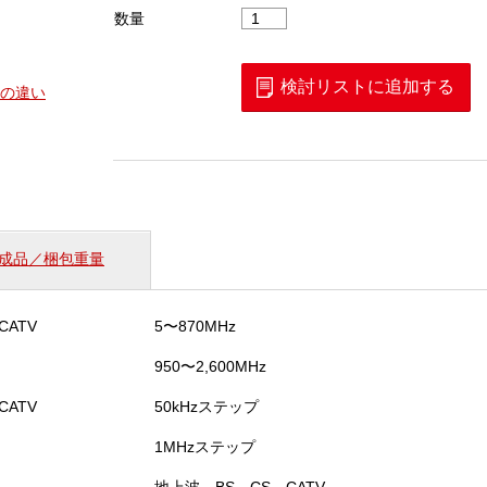
LF51
数量
シ
グ
ナ
検討リストに追加する
の違い
ル
レ
ベ
ル
メ
ー
タ
成品／梱包重量
(AC
電
源
ATV
5〜870MHz
付
き)
950〜2,600MHz
個
ATV
50kHzステップ
1MHzステップ