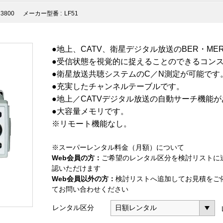
23800
メーカー型番 :
LF51
●地上、CATV、衛星デジタル放送のBER・M
●受信状態を視覚的に捉えることのできるコン
●衛星放送共聴システムのC／N測定が可能です
●充実したチャンネルテーブルです。
●地上／CATVデジタル放送の自動サーチ機能
●大容量メモリです。
※リモート機能なし。
※スーパーレンタル料金（月額）について
Web会員の方：
ご希望のレンタル区分を検討リストに
認いただけます
Web会員以外の方：
検討リストへ追加してお見積をご
てお問い合わせください
レンタル区分