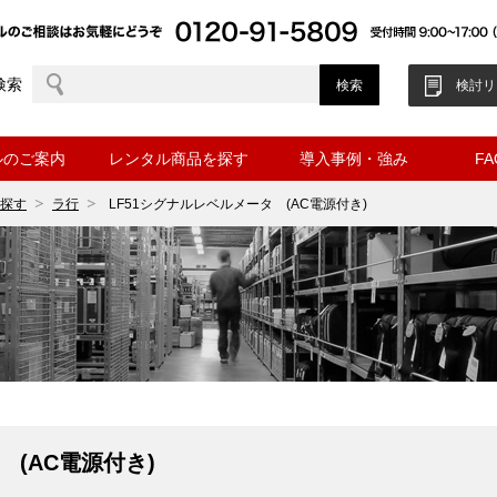
検索
検討リ
ルのご案内
レンタル商品を探す
導入事例・強み
F
探す
ラ行
LF51シグナルレベルメータ (AC電源付き)
 (AC電源付き)