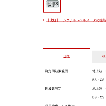
【比較】 シグナルレベルメータの機能
仕様
構
測定周波数範囲
地上波・C
BS・CS
周波数設定
地上波・C
BS・CS