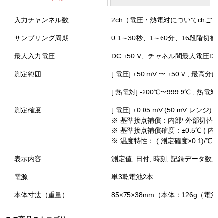
ー
（LR85
入力チャンネル数
2ch（電圧・熱電対についてchご
個
サンプリング周期
0.1～30秒、1～60分、16段階切替
最大入力電圧
DC ±50 V、チャネル間最大電圧DC 
測定範囲
[ 電圧] ±50 mV 〜 ±50 V , 最高分
[ 熱電対] -200℃〜999.9℃ , 熱電対
測定確度
[ 電圧] ±0.05 mV (50 mV レンジ) 
※ 基準接点補償：内部/ 外部切替可
※ 基準接点補償確度：±0.5℃ ( 
※ 温度特性： ( 測定確度×0.1)
表示内容
測定値, 日付, 時刻, 記録データ数,
電源
単3乾電池2本
本体寸法（重量）
85×75×38mm（本体：126g（