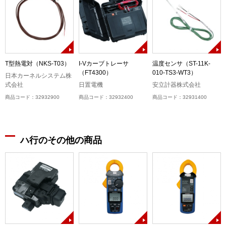
T型熱電対（NKS-T03）
I-Vカーブトレーサ
温度センサ（ST-11K-
（FT4300）
010-TS3-WT3）
日本カーネルシステム株
式会社
日置電機
安立計器株式会社
商品コード：32932900
商品コード：32932400
商品コード：32931400
ハ行のその他の商品