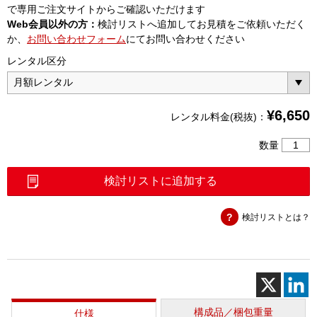
で専用ご注文サイトからご確認いただけます
Web会員以外の方：
検討リストへ追加してお見積をご依頼いただく
か、
お問い合わせフォーム
にてお問い合わせください
レンタル区分
¥
6,650
レンタル料金(税抜)：
ワ
数量
イ
ヤ
検討リストに追加する
レ
ス
検討リストとは？
電
圧・
熱
電
対
ロ
ガ
構成品／梱包重量
仕様