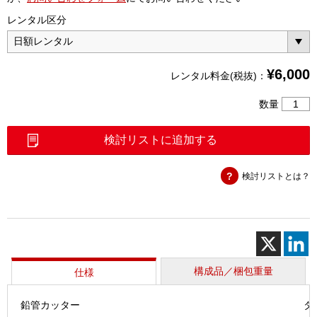
レンタル区分
¥
6,000
レンタル料金(税抜)：
新
数量
鉛
管
検討リストに追加する
解
体
検討リストとは？
工
具
キ
ッ
ト
個
構成品／梱包重量
仕様
鉛管カッター
タ