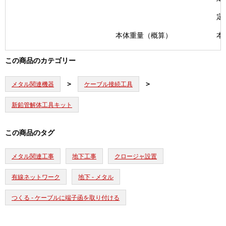
定
本体重量（概算）
本
この商品のカテゴリー
メタル関連機器
ケーブル接続工具
新鉛管解体工具キット
この商品のタグ
メタル関連工事
地下工事
クロージャ設置
有線ネットワーク
地下 - メタル
つくる - ケーブルに端子函を取り付ける