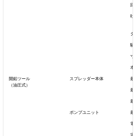
回
吐
タ
騒
寸
本
開鉛ツール
スプレッダー本体
最
（油圧式）
最
最
ポンプユニット
最
電
定