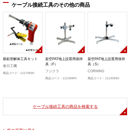
ケーブル接続工具のその他の商品
保
新鉛管解体工具キット
架空PAT地上設置用保持
架空PAT地上設置用保持
具（F）
具（S）
春日工機
フジクラ
CORNING
商品コード：12170600
商品コード：121309F0
商品コード：121309S0
ケーブル接続工具の商品を検索する