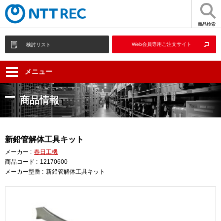
商品検索
Web会員専用ご注文サイト
検討リスト
メニュー
商品情報
新鉛管解体工具キット
メーカー :
春日工機
商品コード :
12170600
メーカー型番 :
新鉛管解体工具キット