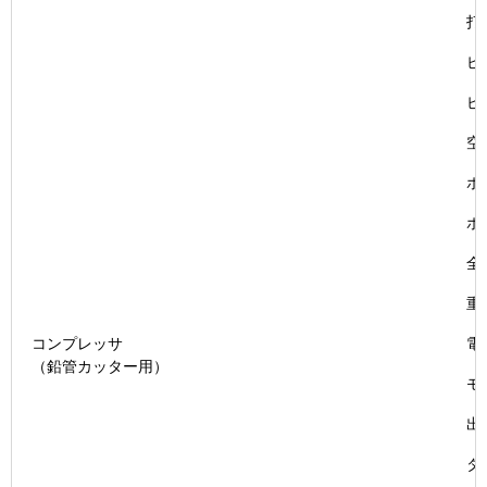
打
ピ
ピ
空
ホ
ホ
全
重
コンプレッサ
電
（鉛管カッター用）
モ
出
タ