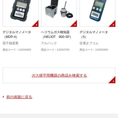
コ
デジタルマノメータ
ヘリウムガス検知器
デジタルマノメータ
（MDP-4）
（HELIOT 900-SP）
（S）
高千穂産業
アルバック
住電オプコム
商品コード：13204900
商品コード：13204700
商品コード：13203300
ガス保守用機器の商品を検索する
前の画面に戻る