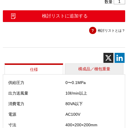
ガ
数量
ス
フ
検討リストに追加する
ラ
ッ
検討リストとは？
シ
ュ
用
携
帯
コ
ン
構成品／梱包重量
仕様
プ
レ
供給圧力
0〜0.1MPa
ッ
サ
出力送風量
10ℓ/min以上
(S)
個
消費電力
80VA以下
電源
AC100V
寸法
400×200×200mm