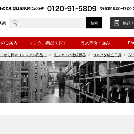
検索
検討リ
ルのご案内
レンタル商品を探す
導入事例・強み
F
ーから探す（レンタル商品）
光ファイバ接続機器
コネクタ組立工具
F