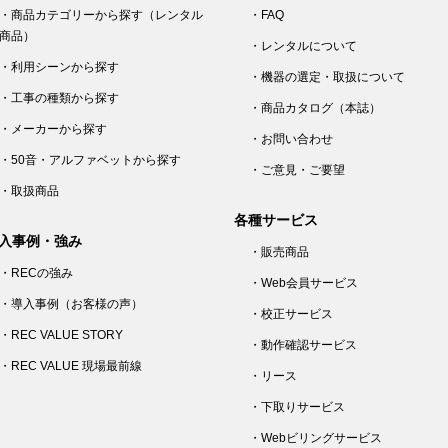
・商品カテゴリーから探す（レンタル
・FAQ
商品）
・レンタルについて
・利用シーンから探す
・機器の選定・取扱について
・工事の種類から探す
・商品カタログ（本誌）
・メーカーから探す
・お問い合わせ
・50音・アルファベットから探す
・ご意見・ご要望
・取扱商品
各種サービス
入事例・強み
・販売商品
・RECの強み
・Web会員サービス
・導入事例（お客様の声）
・校正サービス
・REC VALUE STORY
・動作確認サービス
・REC VALUE 現場最前線
・リース
・下取りサービス
・Webビリングサービス