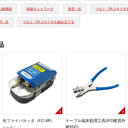
心線接続
有線ネットワーク
架空 - 光
つなぐ - FAコネク
 - 光
つなぐ - FAコネクタを組み立てる
品
光ファイバカッタ（FC-8R）
ケーブル端末処理工具(IFD硬質外
被対応)