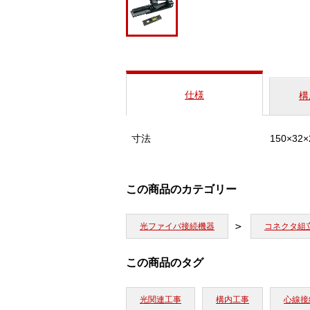
仕様
構
寸法
150×3
この商品のカテゴリー
光ファイバ接続機器
コネクタ組
この商品のタグ
光関連工事
構内工事
心線接