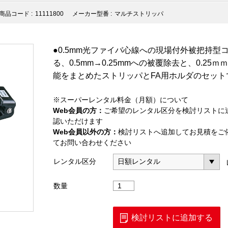
商品コード :
11111800
メーカー型番 :
マルチストリッパ
●0.5mm光ファイバ心線への現場付外被把持型コ
る、0.5mm→0.25mmへの被覆除去と、0.2
能をまとめたストリッパとFA用ホルダのセット
※スーパーレンタル料金（月額）について
Web会員の方：
ご希望のレンタル区分を検討リストに
認いただけます
Web会員以外の方：
検討リストへ追加してお見積をご
てお問い合わせください
レンタル区分
FA
数量
用
マ
ル
検討リストに追加する