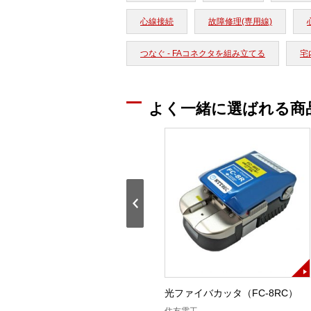
心線接続
故障修理(専用線)
つなぐ - FAコネクタを組み立てる
宅内
よく一緒に選ばれる商
)
ケーブル端末処理工具
光ファイバカッタ（FC-8RC）