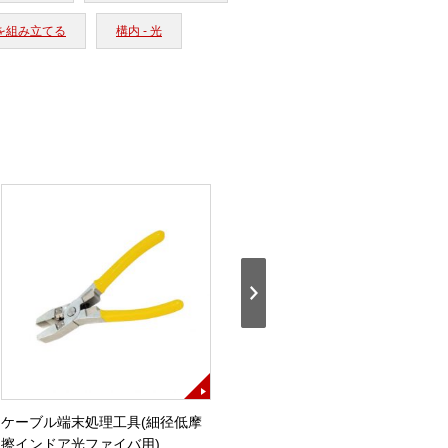
タを組み立てる
構内 - 光
ケーブル端末処理工具(細径低摩
ケーブル端末処理工具(0.5対応)
擦インドア光ファイバ用)