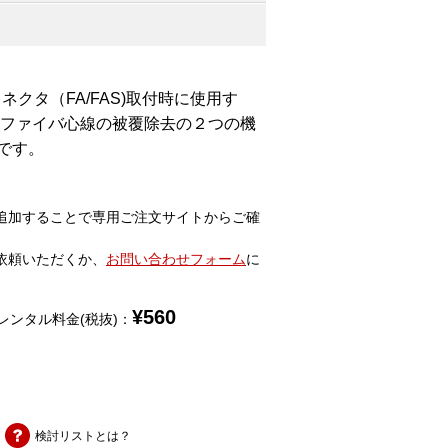
ネクタ（FA/FAS)取付時に使用す
5ｍｍファイバ心線の被覆除去の２つの機
です。
追加することで専用ご注文サイトからご確
依頼いただくか、
お問い合わせフォーム
に
¥
560
レンタル料金(税抜)：
検討リストとは？