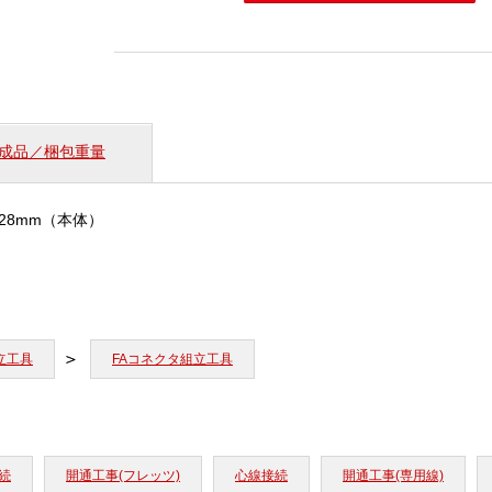
チ
ス
ト
リ
ッ
パ
個
成品／梱包重量
2×28mm（本体）
立工具
FAコネクタ組立工具
続
開通工事(フレッツ)
心線接続
開通工事(専用線)