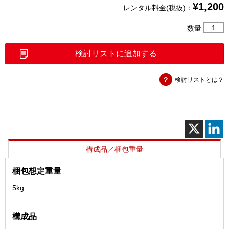
¥
1,200
レンタル料金(税抜)：
単
数量
心
メ
検討リストに追加する
カ
ニ
検討リストとは？
カ
ル
ス
プ
ラ
イ
ス
構成品／梱包重量
工
具
梱包想定重量
(成
5kg
和)
個
構成品