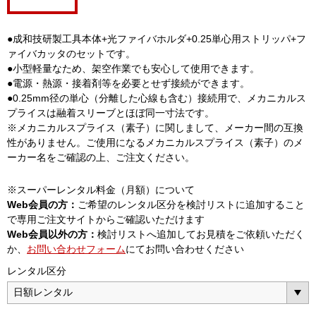
●成和技研製工具本体+光ファイバホルダ+0.25単心用ストリッパ+フ
ァイバカッタのセットです。
●小型軽量なため、架空作業でも安心して使用できます。
●電源・熱源・接着剤等を必要とせず接続ができます。
●0.25mm径の単心（分離した心線も含む）接続用で、メカニカルス
プライスは融着スリーブとほぼ同一寸法です。
※メカニカルスプライス（素子）に関しまして、メーカー間の互換
性がありません。ご使用になるメカニカルスプライス（素子）のメ
ーカー名をご確認の上、ご注文ください。
※スーパーレンタル料金（月額）について
Web会員の方：
ご希望のレンタル区分を検討リストに追加すること
で専用ご注文サイトからご確認いただけます
Web会員以外の方：
検討リストへ追加してお見積をご依頼いただく
か、
お問い合わせフォーム
にてお問い合わせください
レンタル区分