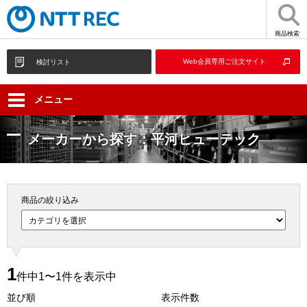
商品検索
Web会員専用ご注文サイト
検討リスト
メニュー
メーカーから探す：平河ヒューテック
商品の絞り込み
1
件中1〜1件を表示中
並び順
表示件数