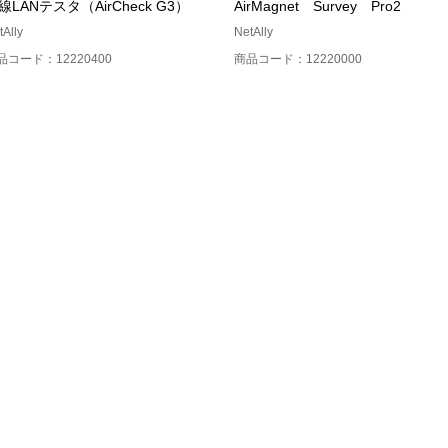
線LANテスタ（AirCheck G3）
AirMagnet Survey Pro2
tAlly
NetAlly
品コード：12220400
商品コード：12220000