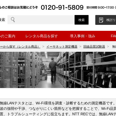
検索
検討リ
ルのご案内
レンタル商品を探す
導入事例・強み
F
ーから探す（レンタル商品）
イーサネット測定機器
回線品質試験器
無
無線LANテスタとは、Wi‑Fi環境を調査・診断するための測定機器で
波の強弱や干渉、つながりにくい箇所などを把握することで、Wi‑Fi品
置、トラブルシューティングに役立ちます。NTT RECでは、無線LA