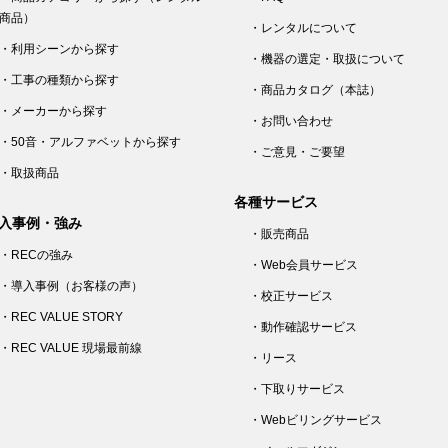
商品）
・レンタルについて
・利用シーンから探す
・機器の選定・取扱について
・工事の種類から探す
・商品カタログ（本誌）
・メーカーから探す
・お問い合わせ
・50音・アルファベットから探す
・ご意見・ご要望
・取扱商品
各種サービス
入事例・強み
・販売商品
・RECの強み
・Web会員サービス
・導入事例（お客様の声）
・校正サービス
・REC VALUE STORY
・動作確認サービス
・REC VALUE 現場最前線
・リース
・下取りサービス
・Webビリングサービス