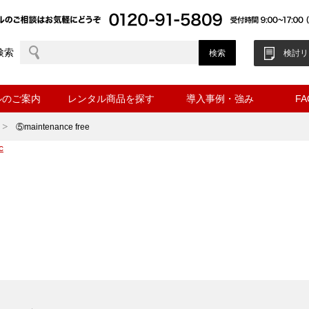
検索
検討リ
ルのご案内
レンタル商品を探す
導入事例・強み
F
⑤maintenance free
c
ee