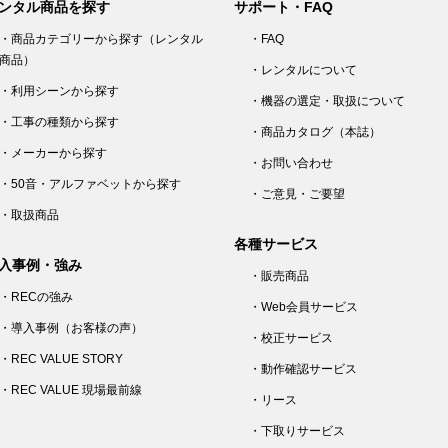
ンタル商品を探す
サポート・FAQ
・商品カテゴリーから探す（レンタル
・FAQ
商品）
・レンタルについて
・利用シーンから探す
・機器の選定・取扱について
・工事の種類から探す
・商品カタログ（本誌）
・メーカーから探す
・お問い合わせ
・50音・アルファベットから探す
・ご意見・ご要望
・取扱商品
各種サービス
入事例・強み
・販売商品
・RECの強み
・Web会員サービス
・導入事例（お客様の声）
・校正サービス
・REC VALUE STORY
・動作確認サービス
・REC VALUE 現場最前線
・リース
・下取りサービス