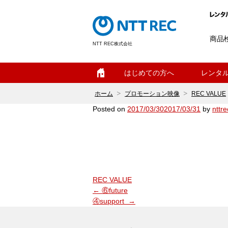
商品
NTT REC株式会社
ホーム
はじめての方へ
レンタ
ホーム
プロモーション映像
REC VALUE
Posted on
2017/03/30
2017/03/31
by
nttre
⑤maintenance fr
カ
REC VALUE
投
テ
←
⑥future
稿
ゴ
④support
→
ナ
ビ
リ
ゲ
ー:
ー