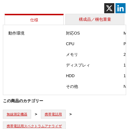
エ
ア
MX70
構成品／梱包重量
仕様
SW
－
動作環境
対応OS
Mi
BOX
個
CPU
Pe
メモリ
2
ディスプレィ
1
HDD
1
その他
Na
この商品のカテゴリー
無線測定機器
携帯電話用
携帯電話用スペクトラムアナライザ