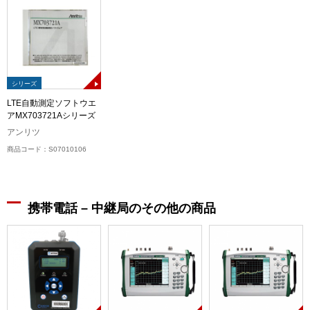
シリーズ
LTE自動測定ソフトウエ
アMX703721Aシリーズ
アンリツ
商品コード：S07010106
携帯電話 – 中継局のその他の商品