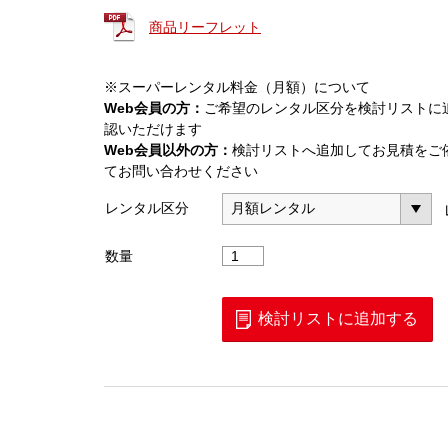
商品リーフレット
※スーパーレンタル料金（月額）について
Web会員の方：
ご希望のレンタル区分を検討リストに
認いただけます
Web会員以外の方：
検討リストへ追加してお見積をご
てお問い合わせください
レンタル区分
折
数量
り
畳
み
検討リストに追加する
電
動
階
段
の
ぼ