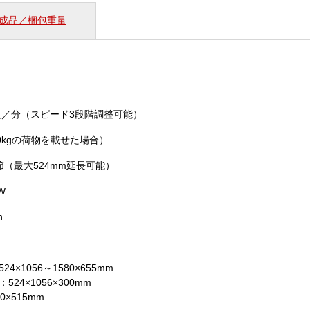
れ
成品／梱包重量
る
台
車
（ELEFLDSBK）
個
6段／分（スピード3段階調整可能）
80kgの荷物を載せた場合）
節（最大524mm延長可能）
W
h
4×1056～1580×655mm
524×1056×300mm
0×515mm