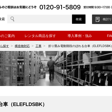
検索
検討リ
ルのご案内
レンタル商品を探す
導入事例・強み
F
ら探す
構造物対応
工事
折り畳み電動階段のぼれる台車（ELEFLDSBK
（ELEFLDSBK）