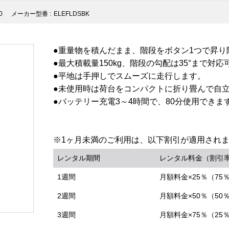
0
メーカー型番 :
ELEFLDSBK
●重量物を積んだまま、階段をボタン1つで昇り
●最大積載量150kg、階段の勾配は35°まで対
●平地は手押しでスムーズに走行します。
●未使用時は荷台をコンパクトに折り畳んで自
●バッテリー充電3～4時間で、80分使用できま
※1ヶ月未満のご利用は、以下割引が適用され
レンタル期間
レンタル料金（割引
1週間
月額料金×25％（75
2週間
月額料金×50％（50
3週間
月額料金×75％（25