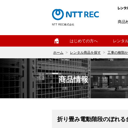
商品
NTT REC株式会社
ホーム
はじめての方へ
レンタ
ホーム
レンタル商品を探す
工事の種類か
商品情報
折り畳み電動階段のぼれる台車