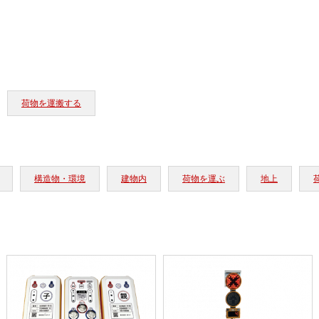
荷物を運搬する
構造物・環境
建物内
荷物を運ぶ
地上