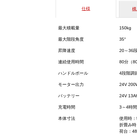
仕様
構
最大積載量
150kg
最大階段角度
35°
昇降速度
20～3
連続使用時間
80分（
ハンドルポール
4段階調
モーター出力
24V 200
バッテリー
24V 13A
充電時間
3～4時間
本体寸法
使用時：52
折畳み時：
荷台：48