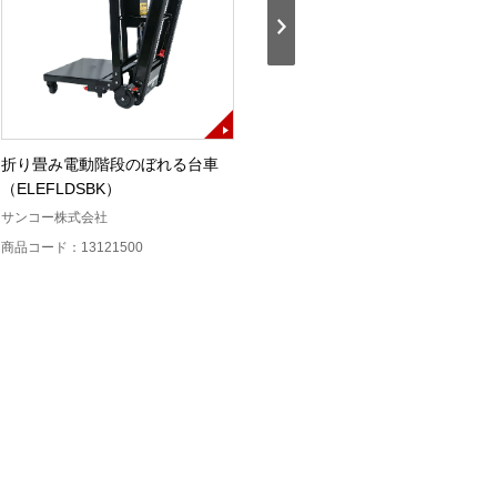
折り畳み電動階段のぼれる台車
残置引込線判定ツール
（ELEFLDSBK）
日辰電機製作所
サンコー株式会社
商品コード：12220300
商品コード：13121500