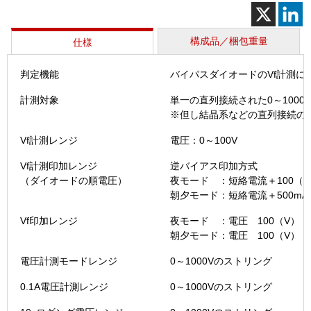
チ
ェ
ッ
構成品／梱包重量
仕様
カ
ー
判定機能
バイパスダイオードのVf計測に
（BDC1
N）
計測対象
単一の直列接続された0～1000
個
※但し結晶系などの直列接続の
Vf計測レンジ
電圧：0～100V
Vf計測印加レンジ
逆バイアス印加方式
（ダイオードの順電圧）
夜モード ：短絡電流＋100（mA
朝夕モード：短絡電流＋500mAで
Vf印加レンジ
夜モード ：電圧 100（V）（
朝夕モード：電圧 100（V）（
電圧計測モードレンジ
0～1000Vのストリング
0.1A電圧計測レンジ
0～1000Vのストリング