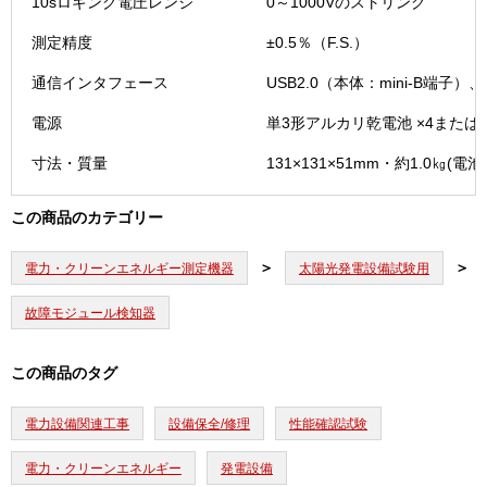
10sロギング電圧レンジ
0～1000Vのストリング
測定精度
±0.5％（F.S.）
通信インタフェース
USB2.0（本体：mini-B端子）、W
電源
単3形アルカリ乾電池 ×4または
寸法・質量
131×131×51mm・約1.0㎏(電池
この商品のカテゴリー
電力・クリーンエネルギー測定機器
太陽光発電設備試験用
故障モジュール検知器
この商品のタグ
電力設備関連工事
設備保全/修理
性能確認試験
電力・クリーンエネルギー
発電設備