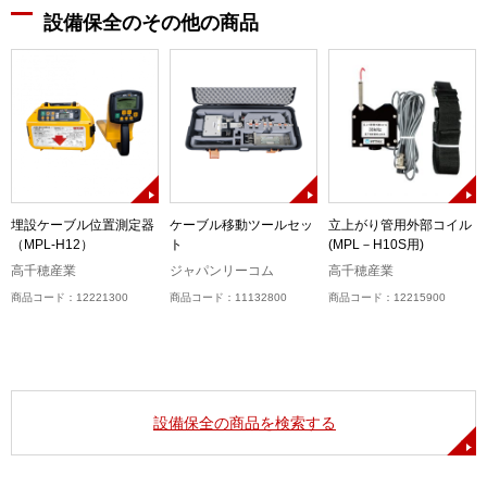
設備保全のその他の商品
チ
埋設ケーブル位置測定器
ケーブル移動ツールセッ
立上がり管用外部コイル
（MPL-H12）
ト
(MPL－H10S用)
ロ
高千穂産業
ジャパンリーコム
高千穂産業
商品コード：12221300
商品コード：11132800
商品コード：12215900
設備保全の商品を検索する