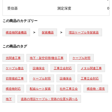
受信器
測定深度
0
この商品のカテゴリー
構造物関連機器
探索機器
埋設ケーブル等探索器
この商品のタグ
光関連工事
地下・架空切替/撤去工事
ケーブル対照
ケーブル撤去
設備保全
工事立会対応
メタル関連工事
切替接続工事
ケーブル対照
設備保全
工事立会対応
構造物対応
配線ルート探索
社外工事立会
構造物・環境
地下
道路の埋設ケーブル・管路の位置を調べる