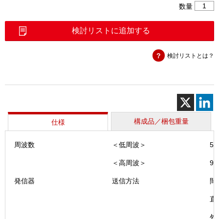
ケ
数量
ー
ブ
検討リストに追加する
ル
ロ
検討リストとは？
ケ
ー
タ
ー
(VX2)
個
構成品／梱包重量
仕様
周波数
＜低周波＞
5
＜高周波＞
9
発信器
送信方法
間
直
外