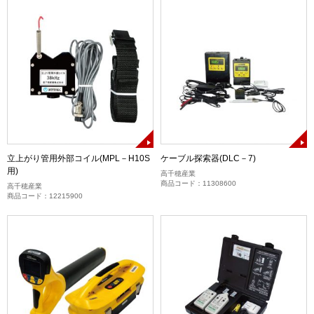
立上がり管用外部コイル(MPL－H10S
ケーブル探索器(DLC－7)
用)
高千穂産業
商品コード：11308600
高千穂産業
商品コード：12215900