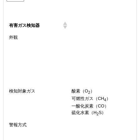
有害ガス検知器
有害ガス検知器
外観
検知対象ガス
酸素（O
）
2
可燃性ガス（CH
）
4
一酸化炭素（CO）
硫化水素（H
S）
2
警報方式