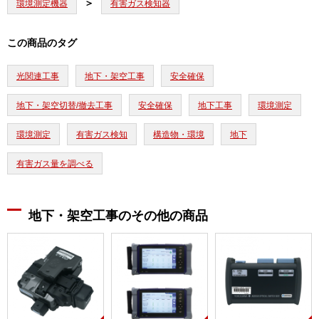
環境測定機器
有害ガス検知器
この商品のタグ
光関連工事
地下・架空工事
安全確保
地下・架空切替/撤去工事
安全確保
地下工事
環境測定
環境測定
有害ガス検知
構造物・環境
地下
有害ガス量を調べる
地下・架空工事のその他の商品