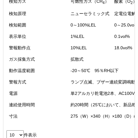
検知ガス
可燃性ガス（CH
）
酸素（O
）
4
2
検知原理
ニューセラミック式
定電位電解
検知範囲
0～100%LEL
0～25.0vol
表示単位
1%LEL
0.1vol%
警報動作点
10%LEL
18.0vol%
ガス採集方式
拡散式
動作温度範囲
-20～50℃ 95％RH以下
警報方式
ランプ点滅、ブザー連続変調鳴動
電源
単2アルカリ乾電池2本、AC100V±
連続使用時間
約20時間（25℃において、新品
寸法
275（W）×340（H）×180（D）m
件表示