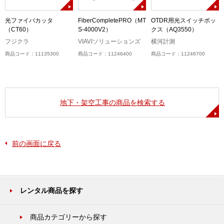
接
光ファイバカッタ
FiberCompletePRO（MT
OTDR用光スイッチボッ
（CT60）
S-4000V2）
クス（AQ3550）
フジクラ
VIAVIソリューションズ
横河計測
商品コード：11135300
商品コード：11246400
商品コード：11246700
地下・架空工事の商品を検索する
前の画面に戻る
レンタル商品を探す
商品カテゴリーから探す