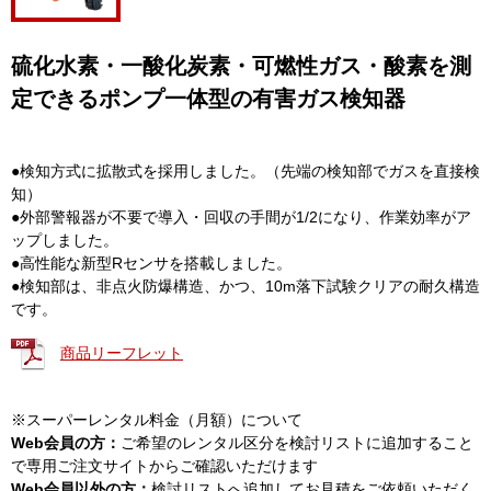
硫化水素・一酸化炭素・可燃性ガス・酸素を測
定できるポンプ一体型の有害ガス検知器
●検知方式に拡散式を採用しました。（先端の検知部でガスを直接検
知）
●外部警報器が不要で導入・回収の手間が1/2になり、作業効率がア
ップしました。
●高性能な新型Rセンサを搭載しました。
●検知部は、非点火防爆構造、かつ、10m落下試験クリアの耐久構造
です。
商品リーフレット
※スーパーレンタル料金（月額）について
Web会員の方：
ご希望のレンタル区分を検討リストに追加すること
で専用ご注文サイトからご確認いただけます
Web会員以外の方：
検討リストへ追加してお見積をご依頼いただく