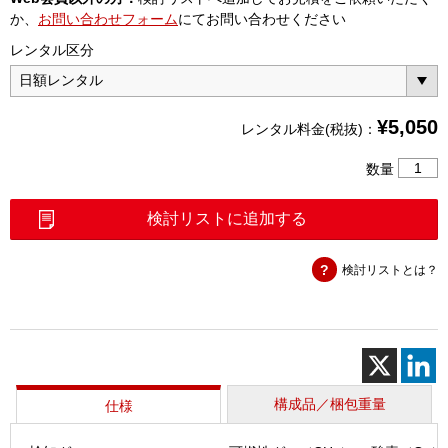
か、
お問い合わせフォーム
にてお問い合わせください
レンタル区分
¥
5,050
レンタル料金(税抜)：
有
数量
害
ガ
検討リストに追加する
ス
検
検討リストとは？
知
器
（GX-
2100）
個
構成品／梱包重量
仕様