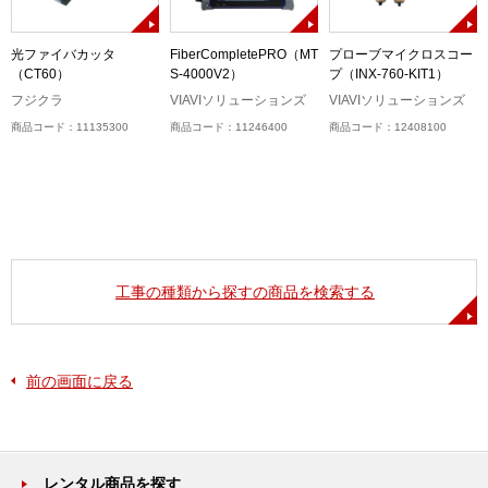
ト
光ファイバカッタ
FiberCompletePRO（MT
プローブマイクロスコー
（CT60）
S-4000V2）
プ（INX-760-KIT1）
フジクラ
VIAVIソリューションズ
VIAVIソリューションズ
商品コード：11135300
商品コード：11246400
商品コード：12408100
工事の種類から探すの商品を検索する
前の画面に戻る
レンタル商品を探す