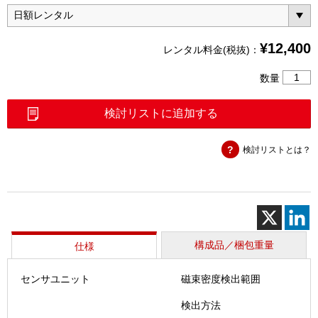
¥
12,400
レンタル料金(税抜)：
CP
数量
チ
ェ
検討リストに追加する
ッ
カ
検討リストとは？
ー
M
3D
個
構成品／梱包重量
仕様
センサユニット
磁束密度検出範囲
検出方法