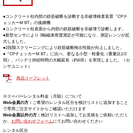
●コンクリート柱内部の鉄筋破断を診断する非破壊検査装置『CPチ
ェッカーM BT』の後継機
●コンクリート柱表面から内部の鉄筋破断を非破壊で診断します。
●新型センサにより 3軸磁束密度測定が可能になり、測定レンジが拡
大しました。
●2段階スクリーニングにより鉄筋破断検出性能が向上しました。
●『CPチェッカーM BT』に比べ、更なる小型・軽量化（重量比1/2
弱）、バッテリ持続時間の大幅延長（約6倍）を実現しました。（セ
ンサユニット）
商品リーフレット
※スーパーレンタル料金（月額）について
Web会員の方：
ご希望のレンタル区分を検討リストに追加すること
で専用ご注文サイトからご確認いただけます
Web会員以外の方：
検討リストへ追加してお見積をご依頼いただく
か、
お問い合わせフォーム
にてお問い合わせください
レンタル区分