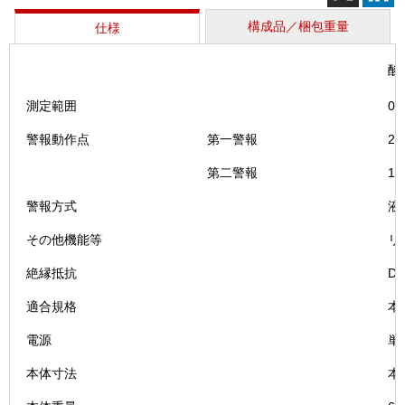
構成品／梱包重量
仕様
酸
測定範囲
0～
警報動作点
第一警報
20
第二警報
18
警報方式
液
その他機能等
リ
絶縁抵抗
D
適合規格
本
電源
単
本体寸法
本