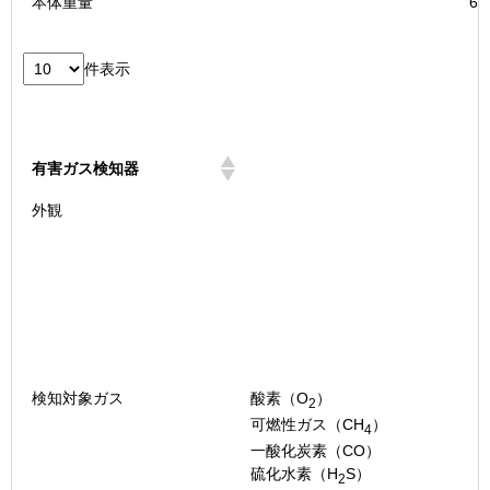
本体重量
6.
件表示
有害ガス検知器
有害ガス検知器
外観
検知対象ガス
酸素（O
）
2
可燃性ガス（CH
）
4
一酸化炭素（CO）
硫化水素（H
S）
2