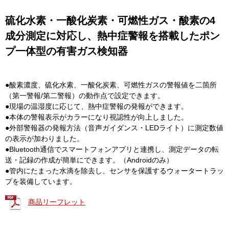
硫化水素・一酸化炭素・可燃性ガス・酸素の4
成分測定に対応し、熱中症警報を搭載したポン
プ一体型の有害ガス検知器
●酸素濃度、硫化水素、一酸化炭素、可燃性ガスの警報値を二箇所
（第一警報/第二警報）の動作点で設定できます。
●現場の温湿度に応じて、熱中症警報の発報ができます。
●本体の警報表示がカラーになり視認性が向上しました。
●外部警報器の発報方法（音声ガイダンス・LEDライト）に測定数値
の表示が加わりました。
●Bluetooth通信でスマートフォンアプリと連携し、測定データの転
送・記録の作成が簡単にできます。（Androidのみ）
●管内にたまった水滴を除去し、センサを保護するウォータートラッ
プを装備しています。
商品リーフレット