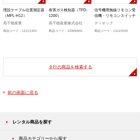
ル
埋設ケーブル位置測定器
有害ガス検知器（TPD-
信号機用無線リモコン受
（MPL-H12）
1200）
信機・リモコンスイッチ
高千穂産業
高千穂産業株式会社
ティオック
商品コード：12221300
商品コード：32966900
商品コード：13122000
タ行の商品を検索する
前の画面に戻る
レンタル商品を探す
商品カテゴリーから探す