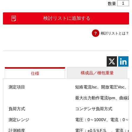
PV
数量
ア
ナ
検討リストに追加する
ラ
イ
検討リストとは？
ザ
（イ
プ
シ
ロ
ン
1000）
構成品／梱包重量
仕様
個
測定項目
短絡電流Isc、開放電圧Voc
最大出力動作電流Ipm、曲線因
負荷方式
コンデンサ負荷方式
測定レンジ
電圧：0～1000V、電流：0～3
計測精度
電圧：±0.5％F.S. 、電流：±0.