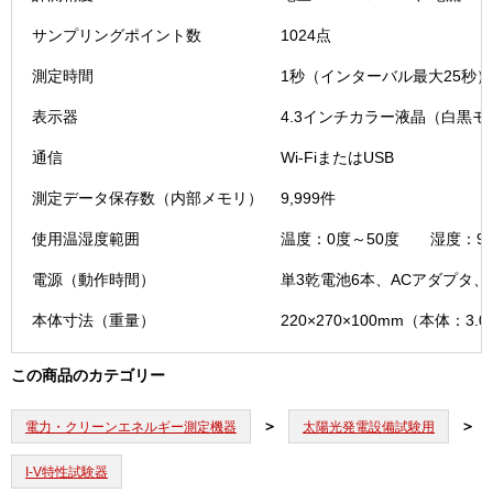
サンプリングポイント数
1024点
測定時間
1秒（インターバル最大25秒）
表示器
4.3インチカラー液晶（白黒モ
通信
Wi-FiまたはUSB
測定データ保存数（内部メモリ）
9,999件
使用温湿度範囲
温度：0度～50度 湿度：9
電源（動作時間）
単3乾電池6本、ACアダプタ、U
本体寸法（重量）
220×270×100mm（本体：3.0
この商品のカテゴリー
電力・クリーンエネルギー測定機器
太陽光発電設備試験用
I-V特性試験器