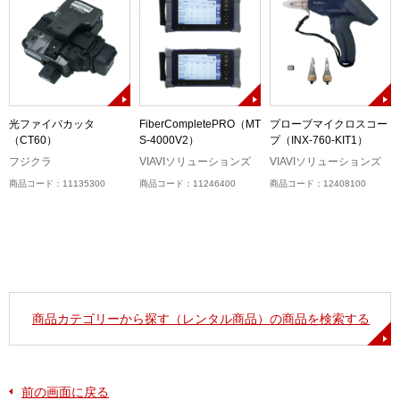
光ファイバカッタ
FiberCompletePRO（MT
プローブマイクロスコー
（CT60）
S-4000V2）
プ（INX-760-KIT1）
ム
フジクラ
VIAVIソリューションズ
VIAVIソリューションズ
商品コード：11135300
商品コード：11246400
商品コード：12408100
商品カテゴリーから探す（レンタル商品）の商品を検索する
前の画面に戻る