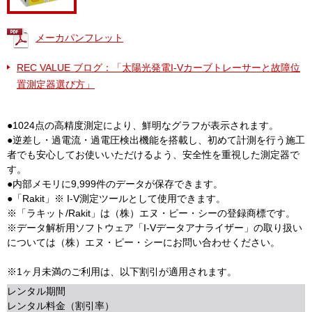
メーカパンフレット
REC VALUE ブログ：「太陽光発電I-Vカーブトレーサーと故障位
置測定器選び方」
●1024点の高精度測定により、鮮明なグラフが表示されます。
●逆差し・過電流・過電圧検出機能を搭載し、初めて計測を行う施工
者でも安心してお使いいただけるよう、安全性を重視した測定器で
す。
●内部メモリに9,999件のデータが保存できます。
●「Rakit」※ I-V測定ツールとして使用できます。
※「ラキット/Rakit」は（株）エヌ・ピー・シーの登録商標です。
※データ解析用ソフトウェア「I-Vデータアナライザー」の取り扱い
については（株）エヌ・ピー・シーにお問い合わせください。
※1ヶ月未満のご利用は、以下割引が適用されます。
レンタル期間
レンタル料金（割引率）