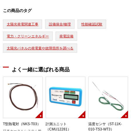
この商品のタグ
太陽光発電関連工事
設備保全/修理
性能確認試験
電力・クリーンエネルギー
発電設備
太陽光パネルの発電量や故障箇所を調べる
よく一緒に選ばれる商品
T型熱電対（NKS-T03）
計測ユニット
温度センサ（ST-11K-
（CMU12281）
010-TS3-WT3）