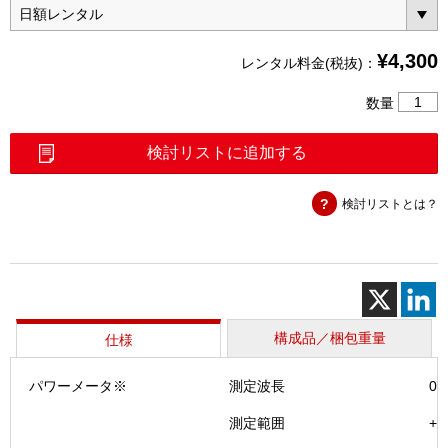
¥
4,300
レンタル料金(税抜)：
Simpli
数量
Pro（
個
検討リストに追加する
検討リストとは？
構成品／梱包重量
仕様
パワーメータ※
測定波長
0.
測定範囲
+1