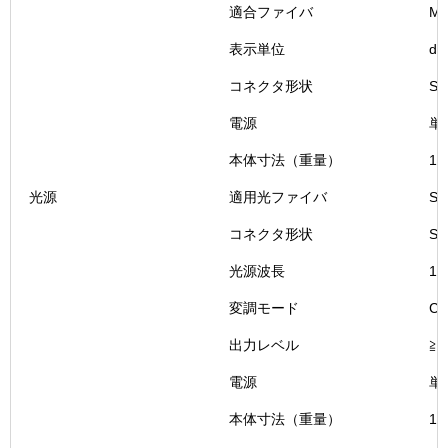
適合ファイバ
M
表示単位
d
コネクタ形状
S
電源
単
本体寸法（重量）
16
光源
適用光ファイバ
S
コネクタ形状
SC
光源波長
1.
変調モード
C
出力レベル
≧-
電源
単
本体寸法（重量）
14