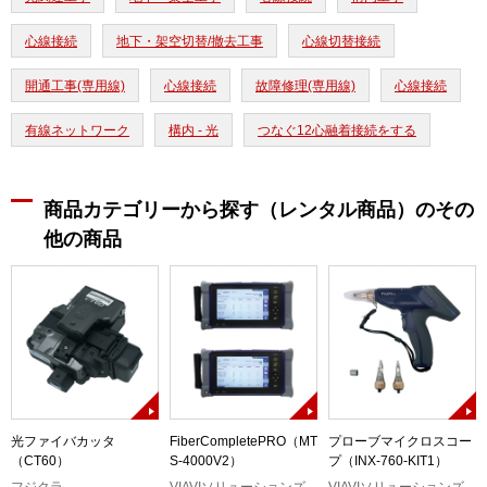
心線接続
地下・架空切替/撤去工事
心線切替接続
開通工事(専用線)
心線接続
故障修理(専用線)
心線接続
有線ネットワーク
構内 - 光
つなぐ12心融着接続をする
商品カテゴリーから探す（レンタル商品）のその
他の商品
光ファイバカッタ
FiberCompletePRO（MT
プローブマイクロスコー
（CT60）
S-4000V2）
プ（INX-760-KIT1）