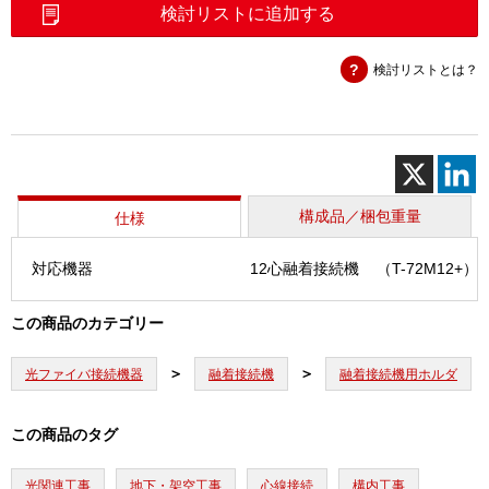
ピ
検討リストに追加する
ッ
チ
検討リストとは？
変
換
ホ
ル
ダ
（PCH-
12A）
構成品／梱包重量
仕様
個
対応機器
12心融着接続機
（T-72M12+）
この商品のカテゴリー
光ファイバ接続機器
融着接続機
融着接続機用ホルダ
この商品のタグ
光関連工事
地下・架空工事
心線接続
構内工事