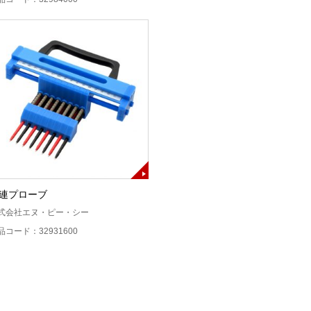
連プローブ
式会社エヌ・ピー・シー
品コード：32931600