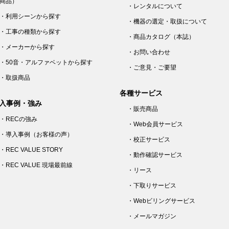
商品）
・レンタルについて
・利用シーンから探す
・機器の選定・取扱について
・工事の種類から探す
・商品カタログ（本誌）
・メーカーから探す
・お問い合わせ
・50音・アルファベットから探す
・ご意見・ご要望
・取扱商品
各種サービス
入事例・強み
・販売商品
・RECの強み
・Web会員サービス
・導入事例（お客様の声）
・校正サービス
・REC VALUE STORY
・動作確認サービス
・REC VALUE 現場最前線
・リース
・下取りサービス
・Webビリングサービス
・メールマガジン