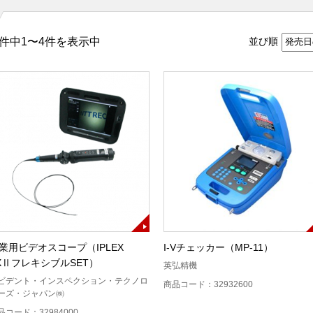
件中1〜4件を表示中
並び順
業用ビデオスコープ（IPLEX
I-Vチェッカー（MP-11）
XⅡフレキシブルSET）
英弘精機
ビデント・インスペクション・テクノロ
商品コード：32932600
ーズ・ジャパン㈱
品コード：32984000