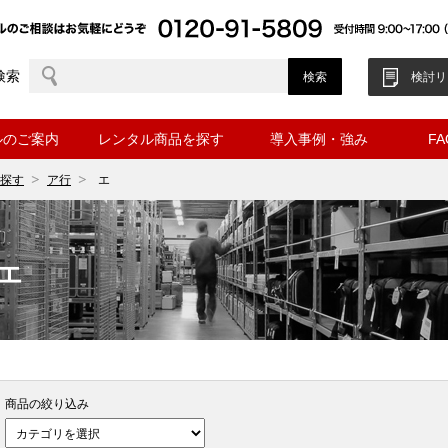
検索
検討リ
ルのご案内
レンタル商品を探す
導入事例・強み
F
探す
ア行
エ
エ
商品の絞り込み