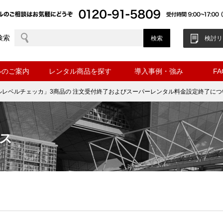
検索
検討リ
ルのご案内
レンタル商品を探す
導入事例・強み
F
ルレベルチェッカ」3商品の 注文受付終了およびスーパーレンタル料金設定終了につ
ス