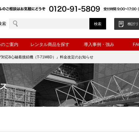
検索
検討リ
ルのご案内
レンタル商品を探す
導入事例・強み
F
対応8心融着接続機（T-71M8D）』料金改定のお知らせ
ス