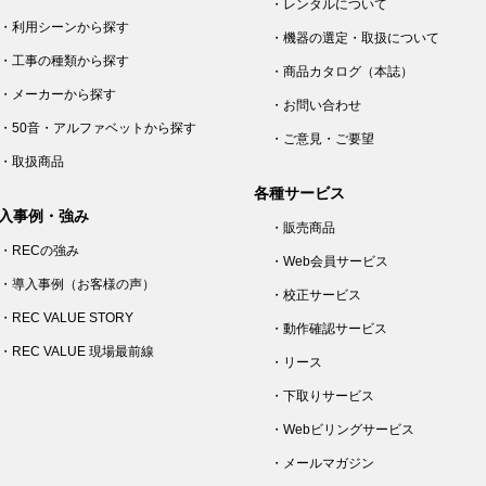
・レンタルについて
・利用シーンから探す
・機器の選定・取扱について
・工事の種類から探す
・商品カタログ（本誌）
・メーカーから探す
・お問い合わせ
・50音・アルファベットから探す
・ご意見・ご要望
・取扱商品
各種サービス
入事例・強み
・販売商品
・RECの強み
・Web会員サービス
・導入事例（お客様の声）
・校正サービス
・REC VALUE STORY
・動作確認サービス
・REC VALUE 現場最前線
・リース
・下取りサービス
・Webビリングサービス
・メールマガジン