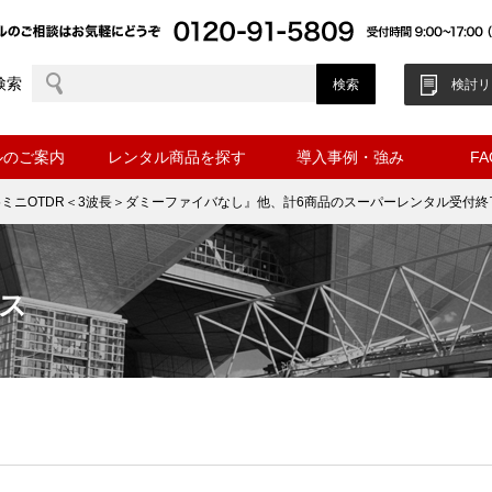
検索
検討リ
ルのご案内
レンタル商品を探す
導入事例・強み
F
75ミニOTDR＜3波長＞ダミーファイバなし』他、計6商品のスーパーレンタル受付
ス