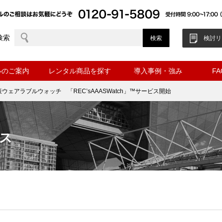
検索
検討リ
ルのご案内
レンタル商品を探す
導入事例・強み
F
ウェアラブルウォッチ 「REC’sAAASWatch」™サービス開始
ス