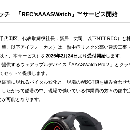
 「REC’sAAASWatch」™サービス開始
都千代田区、代表取締役社長：新居 丈司、以下NTT REC）
 望、以下アイフォーカス）は、熱中症リスクの高い建設工事
」（以下、本サービス）を
2026年2月24日より受付開始します
。
るウェアラブルデバイス「AAASWatch Pro２」とクラウド基
ce）としてセットで提供します。
症前に現れるバイタル変化と、現場のWBGT値を組み合わせ
。したがって酷暑の中、現場で働いている作業員の方々の熱中
とが可能となります。