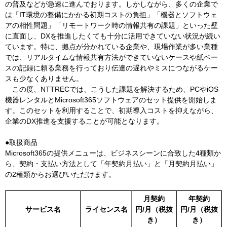
の普及などが急速に進んでおります。しかしながら、多くの企業で
は「IT環境の整備にかかる初期コストの負担」「機器とソフトウェ
アの相性問題」「リモートワーク時の情報共有の課題」といった壁
に直面し、DXを推進したくても十分に活用できていない状況が続い
ています。特に、拠点が分かれている企業や、現場作業が多い業種
では、リアルタイムな情報共有方法ができていないケースや紙ベー
スの記録に頼る業務を行っており伝達の遅れやミスにつながるケー
スも少なくありません。
この度、NTTRECでは、こうした課題を解決するため、PCやiOS
機器レンタルとMicrosoft365ソフトウェアのセット提供を開始しま
す。このセットを利用することで、初期導入コストを抑えながら、
企業のDX推進を支援することが可能となります。
●取扱商品
Microsoft365の提供メニューは、ビジネスシーンに合致した4種類か
ら、契約・支払い方法として「年契約月払い」と「月契約月払い」
の2種類からお選びいただけます。
月契約
年契約
サービス名
ライセンス名
円/月（税抜
円/月（税抜
き）
き）