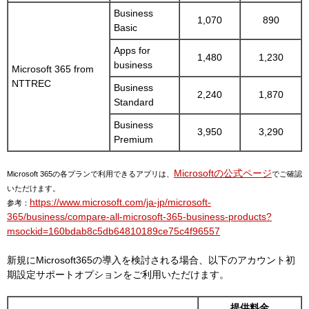
Business
1,070
890
Basic
Apps for
1,480
1,230
business
Microsoft 365 from
NTTREC
Business
2,240
1,870
Standard
Business
3,950
3,290
Premium
Microsoftの公式ページ
Microsoft 365の各プランで利用できるアプリは、
でご確認
いただけます。
https://www.microsoft.com/ja-jp/microsoft-
参考：
365/business/compare-all-microsoft-365-business-products?
msockid=160bdab8c5db64810189ce75c4f96557
新規にMicrosoft365の導入を検討される場合、以下のアカウント初
期設定サポートオプションをご利用いただけます。
提供料金