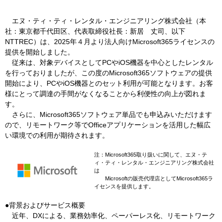
エヌ・ティ・ティ・レンタル・エンジニアリング株式会社（本
社：東京都千代田区、代表取締役社長：新居 丈司、以下
NTTREC）は、2025年４月より法人向けMicrosoft365ライセンスの
提供を開始しました。
従来は、対象デバイスとしてPCやiOS機器を中心としたレンタル
を行っておりましたが、この度のMicrosoft365ソフトウェアの提供
開始により、PCやiOS機器とのセット利用が可能となります。お客
様にとって調達の手間がなくなることから利便性の向上が図れま
す。
さらに、Microsoft365ソフトウェア単品でも申込みいただけます
ので、リモートワーク等でOfficeアプリケーションを活用した幅広
い環境での利用が期待されます。
注：Microsoft365取り扱いに関して、エヌ・テ
ィ・ティ・レンタル・エンジニアリング株式会社
は
Microsoftの販売代理店としてMicrosoft365ラ
イセンスを提供します。
●背景およびサービス概要
近年、DXによる、業務効率化、ペーパーレス化、リモートワーク