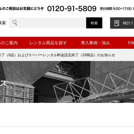
検索
検討リ
ルのご案内
レンタル商品を探す
導入事例・強み
F
終了（9品）およびスーパーレンタル料金設定終了（28商品）のお知らせ
ス