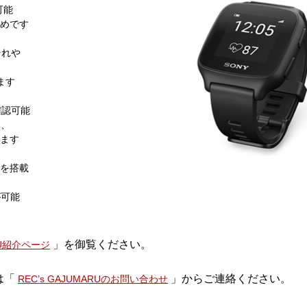
可能
めです
それや
ます
確認可能
は、
ます
を搭載
が可能
」を御覧ください。
ARU紹介ページ
は「
」からご連絡ください。
REC’s GAJUMARUのお問い合わせ