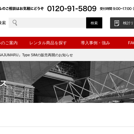
検索
検討リ
ルのご案内
レンタル商品を探す
導入事例・強み
F
 GAJUMARU』Type SIMの販売再開のお知らせ
ス