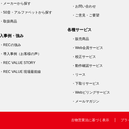
・メーカーから探す
・お問い合わせ
・50音・アルファベットから探す
・ご意見・ご要望
・取扱商品
各種サービス
入事例・強み
・販売商品
・RECの強み
・Web会員サービス
・導入事例（お客様の声）
・校正サービス
・REC VALUE STORY
・動作確認サービス
・REC VALUE 現場最前線
・リース
・下取りサービス
・Webビリングサービス
・メールマガジン
古物営業法に基づく表示
プラ