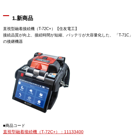
1.新商品
直視型融着接続機（T-72C+）【住友電工】
接続品質が向上、接続時間が短縮、バッテリが大容量化した、 「T-71C」
の後継機器
■商品コード
直視型融着接続機（T-72C+）：11133400