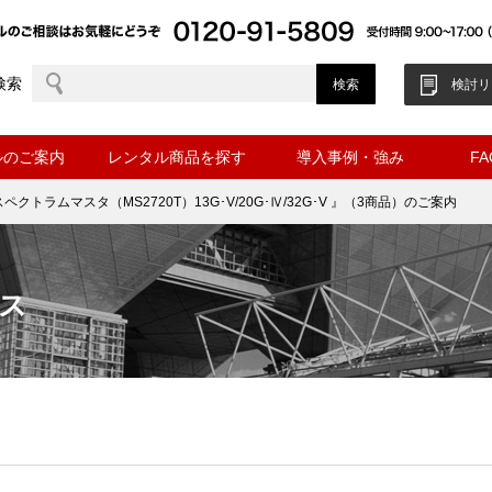
検索
検討リ
ルのご案内
レンタル商品を探す
導入事例・強み
F
ペクトラムマスタ（MS2720T）13G･V/20G･Ⅳ/32G･V 』（3商品）のご案内
ス