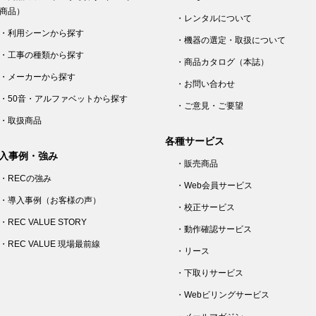
商品）
・レンタルについて
・利用シーンから探す
・機器の選定・取扱について
・工事の種類から探す
・商品カタログ（本誌）
・メーカーから探す
・お問い合わせ
・50音・アルファベットから探す
・ご意見・ご要望
・取扱商品
各種サービス
入事例・強み
・販売商品
・RECの強み
・Web会員サービス
・導入事例（お客様の声）
・校正サービス
・REC VALUE STORY
・動作確認サービス
・REC VALUE 現場最前線
・リース
・下取りサービス
・Webビリングサービス