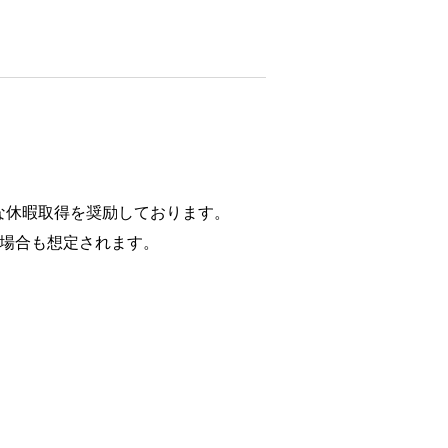
。
な休暇取得を奨励しております。
す場合も想定されます。
。