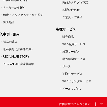
・工事の種類から探す
・商品カタログ（本誌）
・メーカーから探す
・お問い合わせ
・50音・アルファベットから探す
・ご意見・ご要望
・取扱商品
各種サービス
入事例・強み
・販売商品
・RECの強み
・Web会員サービス
・導入事例（お客様の声）
・校正サービス
・REC VALUE STORY
・動作確認サービス
・REC VALUE 現場最前線
・リース
・下取りサービス
・Webビリングサービス
・メールマガジン
古物営業法に基づく表示
プラ