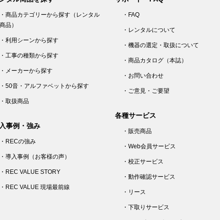
・商品カテゴリーから探す（レンタル
・FAQ
商品）
・レンタルについて
・利用シーンから探す
・機器の選定・取扱について
・工事の種類から探す
・商品カタログ（本誌）
・メーカーから探す
・お問い合わせ
・50音・アルファベットから探す
・ご意見・ご要望
・取扱商品
各種サービス
入事例・強み
・販売商品
・RECの強み
・Web会員サービス
・導入事例（お客様の声）
・校正サービス
・REC VALUE STORY
・動作確認サービス
・REC VALUE 現場最前線
・リース
・下取りサービス