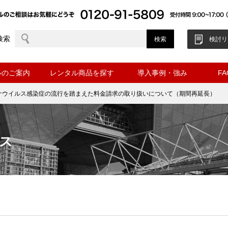
検索
検討リ
ルのご案内
レンタル商品を探す
導入事例・強み
F
ナウイルス感染症の流行を踏まえた料金請求の取り扱いについて（期間再延長）
ス