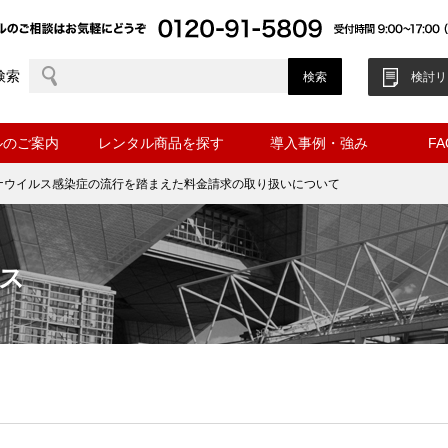
検索
検討リ
ルのご案内
レンタル商品を探す
導入事例・強み
F
ナウイルス感染症の流行を踏まえた料金請求の取り扱いについて
ス