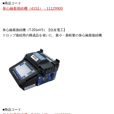
■商品コード
単心融着接続機（41S1）：11129900
単心融着接続機（T-201eVS）【住友電工】
ドロップ接続用の構成品を省いた、最小・最軽量の単心融着接続機
■商品コード