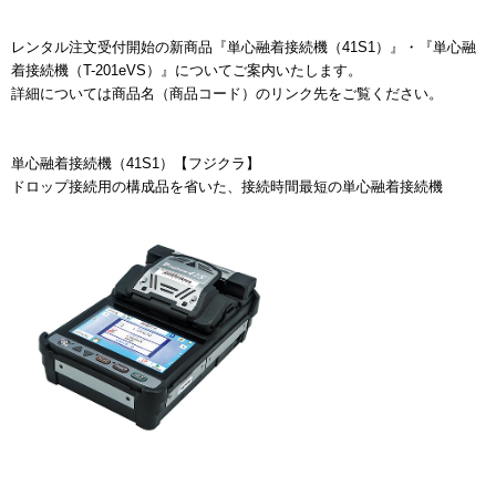
レンタル注文受付開始の新商品『単心融着接続機（41S1）』・『単心融
着接続機（T-201eVS）』についてご案内いたします。
詳細については商品名（商品コード）のリンク先をご覧ください。
単心融着接続機（41S1）【フジクラ】
ドロップ接続用の構成品を省いた、接続時間最短の単心融着接続機