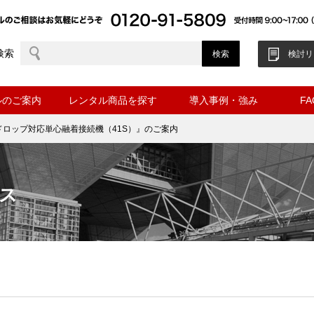
検索
検討リ
ルのご案内
レンタル商品を探す
導入事例・強み
F
ドロップ対応単心融着接続機（41S）』のご案内
ス