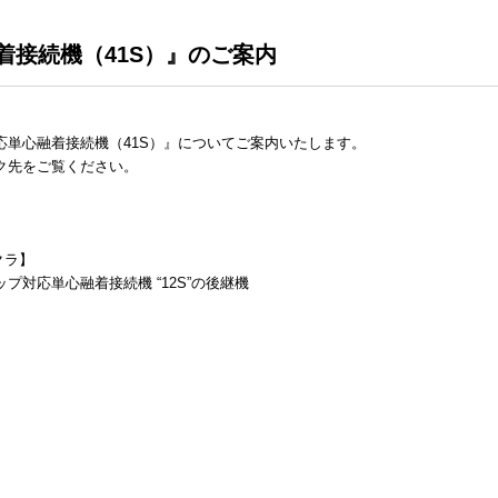
着接続機（41S）』のご案内
単心融着接続機（41S）』についてご案内いたします。
ク先をご覧ください。
クラ】
対応単心融着接続機 “12S”の後継機