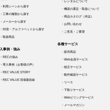
・レンタルについて
・利用シーンから探す
・機器の選定・取扱について
・工事の種類から探す
・商品カタログ（本誌）
・メーカーから探す
・お問い合わせ
・50音・アルファベットから探す
・ご意見・ご要望
・取扱商品
各種サービス
入事例・強み
・販売商品
・RECの強み
・Web会員サービス
・導入事例（お客様の声）
・校正サービス
・REC VALUE STORY
・動作確認サービス
・REC VALUE 現場最前線
・リース
・下取りサービス
・Webビリングサービス
・メールマガジン