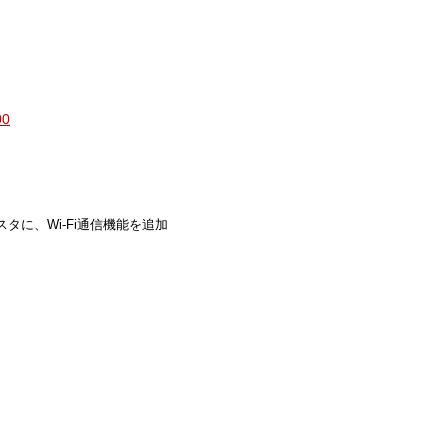
0
タに、Wi‐Fi通信機能を追加