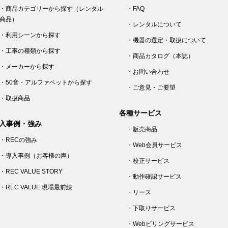
・商品カテゴリーから探す（レンタル
・FAQ
商品）
・レンタルについて
・利用シーンから探す
・機器の選定・取扱について
・工事の種類から探す
・商品カタログ（本誌）
・メーカーから探す
・お問い合わせ
・50音・アルファベットから探す
・ご意見・ご要望
・取扱商品
各種サービス
入事例・強み
・販売商品
・RECの強み
・Web会員サービス
・導入事例（お客様の声）
・校正サービス
・REC VALUE STORY
・動作確認サービス
・REC VALUE 現場最前線
・リース
・下取りサービス
・Webビリングサービス