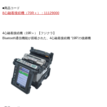
■商品コード
8心融着接続機（70R＋）：11129000
4心融着接続機（19R＋）【フジクラ】
Bluetooth通信機能が搭載された、4心融着接続機 “19R”の後継機