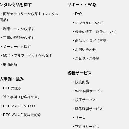
ンタル商品を探す
サポート・FAQ
・商品カテゴリーから探す（レンタル
・FAQ
商品）
・レンタルについて
・利用シーンから探す
・機器の選定・取扱について
・工事の種類から探す
・商品カタログ（本誌）
・メーカーから探す
・お問い合わせ
・50音・アルファベットから探す
・ご意見・ご要望
・取扱商品
各種サービス
入事例・強み
・販売商品
・RECの強み
・Web会員サービス
・導入事例（お客様の声）
・校正サービス
・REC VALUE STORY
・動作確認サービス
・REC VALUE 現場最前線
・リース
・下取りサービス