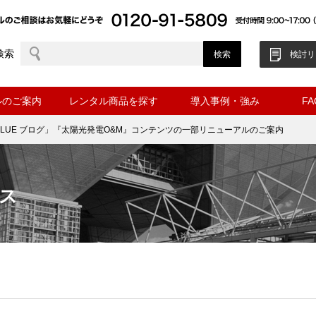
検索
検討リ
ルのご案内
レンタル商品を探す
導入事例・強み
F
VALUE ブログ」『太陽光発電O&M』コンテンツの一部リニューアルのご案内
ス