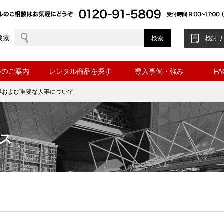
検索
検討リ
ルのご案内
レンタル商品を探す
導入事例・強み
F
事および重要な人事について
ス