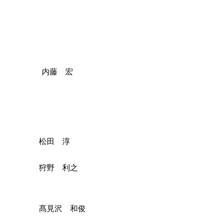
内藤 宏
松田 淳
狩野 利之
髙見沢 和俊