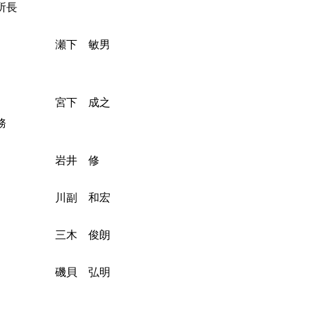
所長
瀬下 敏男
宮下 成之
務
岩井 修
川副 和宏
三木 俊朗
磯貝 弘明