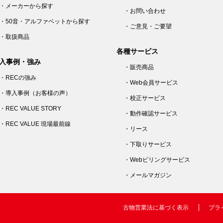
・メーカーから探す
・お問い合わせ
・50音・アルファベットから探す
・ご意見・ご要望
・取扱商品
各種サービス
入事例・強み
・販売商品
・RECの強み
・Web会員サービス
・導入事例（お客様の声）
・校正サービス
・REC VALUE STORY
・動作確認サービス
・REC VALUE 現場最前線
・リース
・下取りサービス
・Webビリングサービス
・メールマガジン
古物営業法に基づく表示
プラ