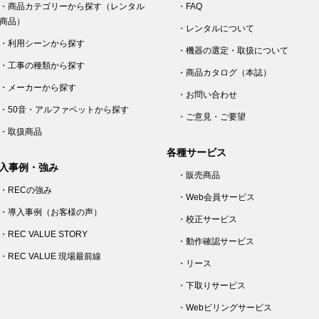
・商品カテゴリーから探す（レンタル
・FAQ
商品）
・レンタルについて
・利用シーンから探す
・機器の選定・取扱について
・工事の種類から探す
・商品カタログ（本誌）
・メーカーから探す
・お問い合わせ
・50音・アルファベットから探す
・ご意見・ご要望
・取扱商品
各種サービス
入事例・強み
・販売商品
・RECの強み
・Web会員サービス
・導入事例（お客様の声）
・校正サービス
・REC VALUE STORY
・動作確認サービス
・REC VALUE 現場最前線
・リース
・下取りサービス
・Webビリングサービス