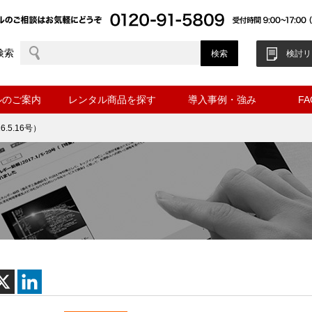
検索
検討リ
ルのご案内
レンタル商品を探す
導入事例・強み
F
.5.16号）