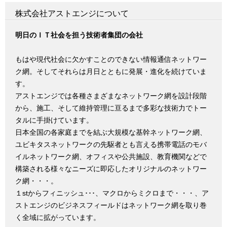
株式会社アストエンジについて
明日のＩＴ社会を担う技術者集団の会社
もはや現代社会に欠かすことのできない情報通信ネットワー
ク網。そしてそれらは月日とともに発展・進化を続けていま
す。
アストエンジでは各種さまざまなネットワーク網を設計段階
から、施工、そして維持管理に亘るまで多彩な技術力でトー
タルに手掛けています。
日本全国の各家庭までを結ぶ大規模な基幹ネットワーク網、
ユビキタスネットワークの先駆者とも言える携帯電話のモバ
イルネットワーク網、オフィスや公共施設、教育機関などで
構築される様々なニーズに即応したオリジナルのネットワー
ク網・・・。
１stからフィニッシュ･･･、マクロからミクロまで・・・、ア
ストエンジのビジネスフィールドはネットワーク網を取り巻
く全域に拡がっています。