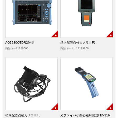
AQ7280OTDR3波長
構内配管点検カメラⅡFJ
商品コー11230600
商品コード：12179800
構内配管点検カメラⅡFJ
光ファイバ小型心線対照器FID-31R